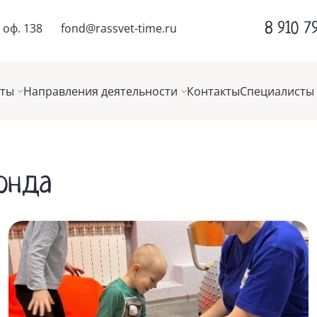
8 910 7
 оф. 138
fond@rassvet-time.ru
кты
Направления деятельности
Контакты
Специалисты
онда