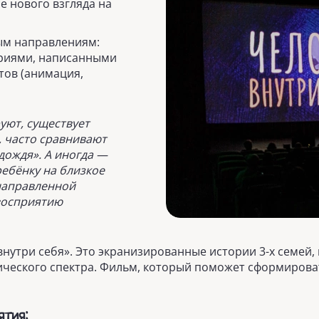
 нового взгляда на
ым направлениям:
ориями, написанными
тов (анимация,
уют, существует
, часто сравнивают
дождя». А иногда —
ребёнку на близкое
енаправленной
 восприятию
внутри себя». Это экранизированные истории 3-х семе
ического спектра. Фильм, который поможет сформирова
ятия: